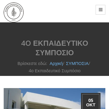
4O ΕΚΠΑΙΔΕΥΤΙΚΌ
ΣΥΜΠΌΣΙΟ
Βρίσκεστε εδώ:
Αρχική
/
ΣΥΜΠΟΣΙΑ
/
4ο Εκπαιδευτικό Συμπόσιο
05
ΟΚΤ